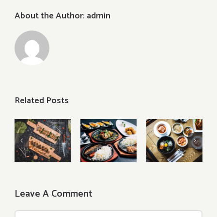
About the Author:
admin
Related Posts
Roundup:
Food
Meal
My New
Corner:
Prep:
Favourite
Top
Korean
Recipes
Japanese
Bibimbap
For
Restaurants
with
Healthy
for Sushi
Kimchi
Living
Leave A Comment
Comment