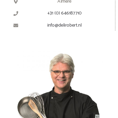
Almere
+31 (0) 646187710
info@delirobert.nl